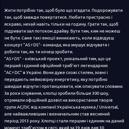
Жити потрібно так, щоб було що згадати. Подорожувати
так, щоб завжди повертатися. Любити пристрасно і
яскраво, нехай навіть тільки на годину. Грати так, щоб
підривати зал потоком драйву. Бути тим, ким не можеш
не бути. Саме такі емоції виникають, коли відвідуєш
концерт “AS⚡DS”- команда, яка змушує відчувати і
робити так, як ти хочеш зробити.
“AS⚡DS” - київський проект, унікальний тим, що це
перший і єдиний офіційний триб’ют легендарних
“AC⚡DC” в Україні. Вони дуже схожі стилем, зовні і
передають неймовірну енергетику, яку потрібно
швидше відчути і протанцювати, ніж описувати словами.
За роки існування, хлопці зробили більше 300 шоу,
отримали офіційний дозвіл на використання творів
групи AC/DC від компанії Українська музика / Universal,
але найважливішим і визначальним став весняний
період 2013 року. Хлопці стали першим і єдиним на даний
момент триб’ютом в світі, який за 39 днів дав 30