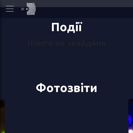
Події
Нічого не знайдено
Фотозвіти
Олександр
Положинський та “Три
Троянди”