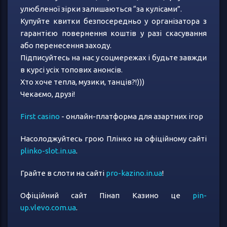
улюбленої зірки залишаються “за кулісами”.
Купуйте квитки безпосередньо у організатора з
гарантією повернення коштів у разі скасування
або перенесення заходу.
Підписуйтесь на нас у соцмережах і будьте завжди
в курсі усіх топових анонсів.
Хто хоче тепла, музики, танців?!)))
Чекаємо, друзі!
First casino
- онлайн-платформа для азартних ігор
Насолоджуйтесь грою Плінко на офіційному сайті
plinko-slot.in.ua
.
Грайте в слоти на сайті
pro-kazino.in.ua
!
Офіційний сайт Пінап Казино це
pin-
up.vlevo.com.ua
.