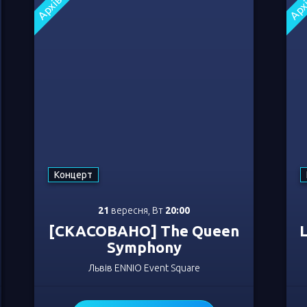
Архів
Арх
Концерт
[СКАСОВАНО] The Queen
Symphony
21
вересня 2021
20:00
1
Львів
,
ENNIO Event Square
Л
Від
250
грн
В
Концерт
21
вересня, Вт
20:00
[СКАСОВАНО] The Queen
L
Symphony
Львів ENNIO Event Square